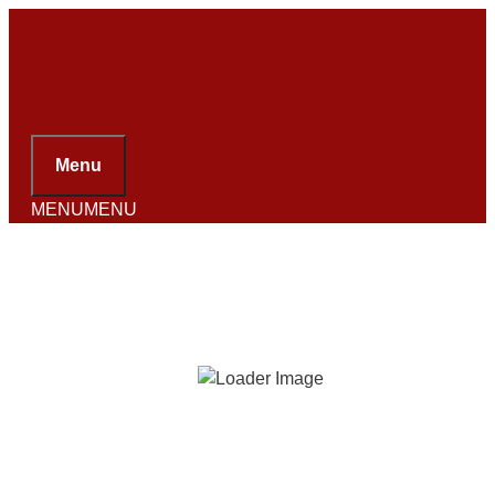
Hop
til
indhold
Menu
MENU
MENU