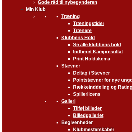
Gode råd til nybegynderen
Min Klub
Træning
Træningstider
Trænere
Klubbens Hold
Se alle klubbens hold
Indberet Kampresultat
Print Holdskema
Stævner
Deltag i Stævner
Pointstævner for nye ung
Rækkeinddeling og Ratin
Spillerlicens
Galleri
Tilføj billeder
Billedgalleriet
Begivenheder
Klubmesterskaber