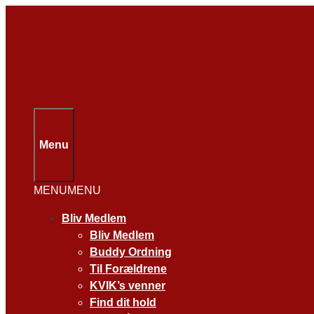
Hop
til
indhold
Menu
MENU
MENU
Bliv Medlem
Bliv Medlem
Buddy Ordning
Til Forældrene
KVIK’s venner
Find dit hold