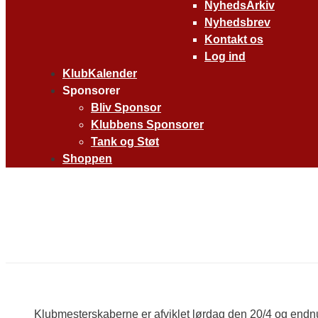
NyhedsArkiv
Nyhedsbrev
Kontakt os
Log ind
KlubKalender
Sponsorer
Bliv Sponsor
Klubbens Sponsorer
Tank og Støt
Shoppen
Klubmesterskaberne er afviklet lørdag den 20/4 og endnu