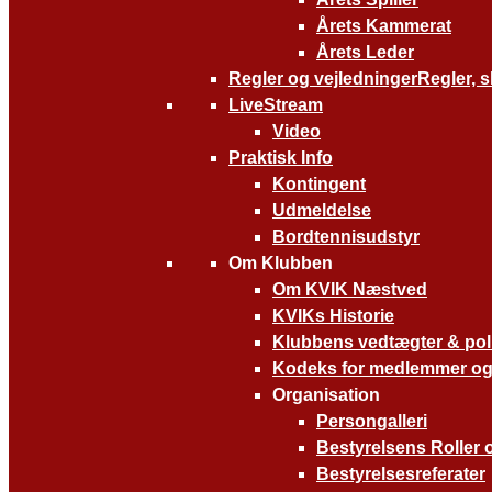
Årets Kammerat
Årets Leder
Regler og vejledninger
Regler, 
LiveStream
Video
Praktisk Info
Kontingent
Udmeldelse
Bordtennisudstyr
Om Klubben
Om KVIK Næstved
KVIKs Historie
Klubbens vedtægter & poli
Kodeks for medlemmer og
Organisation
Persongalleri
Bestyrelsens Roller 
Bestyrelsesreferater