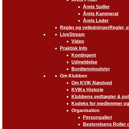
Årets Spiller
Årets Kammerat
Årets Leder
Regler og vejledninger
Regler, 
LiveStream
Video
Praktisk Info
Kontingent
Udmeldelse
Bordtennisudstyr
Om Klubben
Om KVIK Næstved
KVIKs Historie
Klubbens vedtægter & poli
Kodeks for medlemmer og
Organisation
Persongalleri
Bestyrelsens Roller 