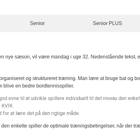
Senior
Senior PLUS
l den nye sæson, vil være mandag i uge 32. Nedenstående tekst, 
organiseret og struktureret træning. Man lære at bruge bat og b
m blive en bedre bordtennisspiller.
d evne til at udvikle spillere individuelt til det niveau den enkelt
i KVIK.
ed for at lære det på den rigtige måde.
er den enkelte spiller de optimale træningsbetingelser, når der t