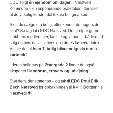
EDC solgt
én ejendom om dagen
i Næstved
Kommune – en imponerende præstation, der viser,
at de virkelig kender det lokale boligmarked.
Skal du sælge din bolig, eller kender du nogen, der
skal? Så tag fat i EDC Næstved. De hjælper gerne
klubbens medlemmer, familie og venner – både med
salg og hvis du vil skrives op i deres køberkartotek.
Vidste du, at
hver 7. bolig bliver solgt via deres
kartotek
?
I deres bolighus på
Østergade 2
finder du også
eksperter i
landbrug, erhverv og udlejning
.
Støt dem, der støtter os – og tak til
EDC Poul Erik
Bech Næstved
for opbakningen til KVIK Bordtennis
Næstved! 🏓